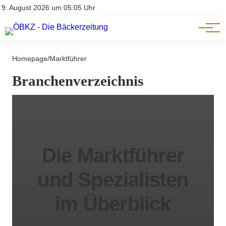
Am Wort
Impressum & Offenlegung
9. August 2026 um 05:05 Uhr
Datenschutz
Genuss & Trends
Homepage
/
Marktführer
Branchenverzeichnis
Die Marktführer
und Spezialisten
im Überblick