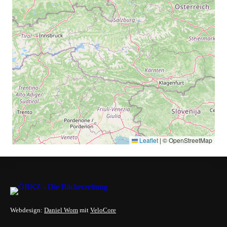
Leaflet
|
© OpenStreetMap
Webdesign:
Daniel Wom
mit
VeloCore